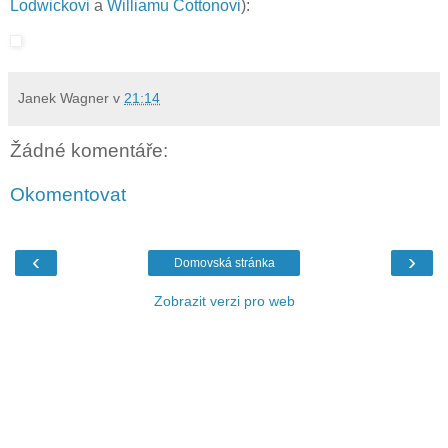
Lodwickovi
a
Williamu Cottonovi
):
Janek Wagner
v
21:14
Žádné komentáře:
Okomentovat
‹
›
Domovská stránka
Zobrazit verzi pro web