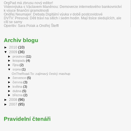
OrgPad má zbrusu nový editor!
Videovýuka s Václavem Maněnou: Demoverze internetového bankovnictví
k výuce finanční gramotnosti
Ondřej Neumajer: Debata Digitální výuka v době postcovidové
DVTV: Presová: Děti tráví na sítích i sedm hodin. Mají tisíce sledujících, ale
cítí se samy
Operitiv: Sara Polak a Ondřej Šteffl
Archiv blogu
►
2010
(10)
▼
2009
(36)
►
prosince
(11)
►
listopadu
(4)
►
října
(2)
▼
srpna
(1)
OnTheRoad.To: zajímavý český mashup
►
července
(5)
►
června
(3)
►
května
(3)
►
dubna
(5)
►
března
(2)
►
2008
(96)
►
2007
(95)
Pravidelní čtenáři