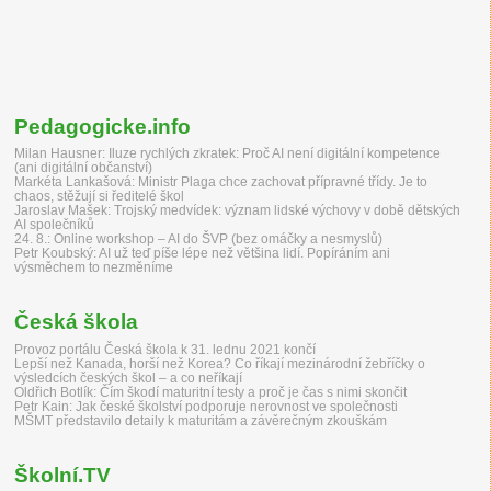
Pedagogicke.info
Milan Hausner: Iluze rychlých zkratek: Proč AI není digitální kompetence
(ani digitální občanství)
Markéta Lankašová: Ministr Plaga chce zachovat přípravné třídy. Je to
chaos, stěžují si ředitelé škol
Jaroslav Mašek: Trojský medvídek: význam lidské výchovy v době dětských
AI společníků
24. 8.: Online workshop – AI do ŠVP (bez omáčky a nesmyslů)
Petr Koubský: AI už teď píše lépe než většina lidí. Popíráním ani
výsměchem to nezměníme
Česká škola
Provoz portálu Česká škola k 31. lednu 2021 končí
Lepší než Kanada, horší než Korea? Co říkají mezinárodní žebříčky o
výsledcích českých škol – a co neříkají
Oldřich Botlík: Čím škodí maturitní testy a proč je čas s nimi skončit
Petr Kain: Jak české školství podporuje nerovnost ve společnosti
MŠMT představilo detaily k maturitám a závěrečným zkouškám
Školní.TV