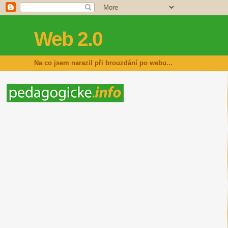
Web 2.0
Na co jsem narazil při brouzdání po webu...