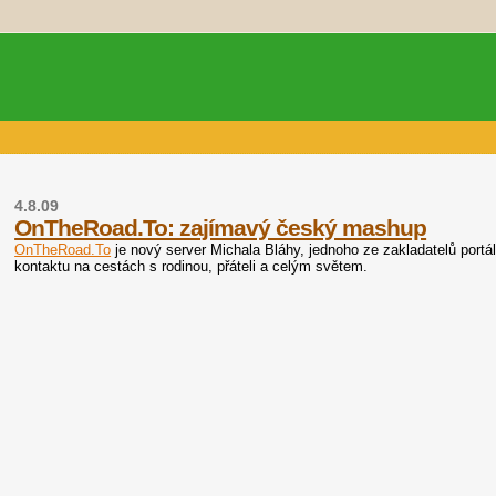
4.8.09
OnTheRoad.To: zajímavý český mashup
OnTheRoad.To
je nový server Michala Bláhy, jednoho ze zakladatelů portál
kontaktu na cestách s rodinou, přáteli a celým světem.